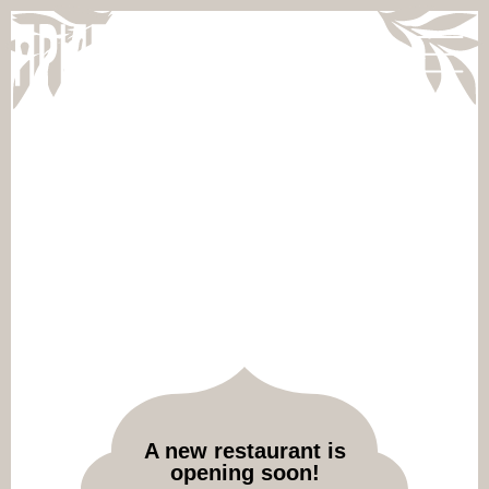
A new restaurant is
opening soon!